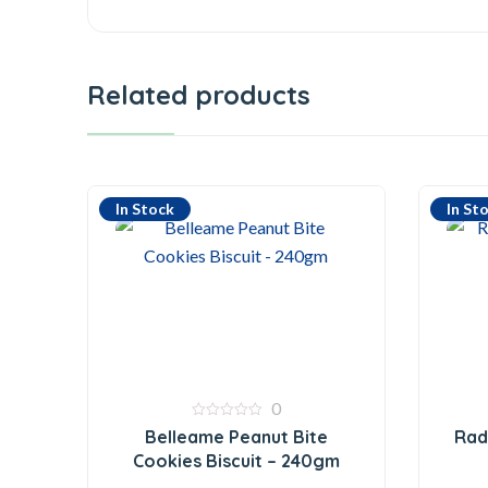
Related products
In Stock
In St
0
0
Belleame Peanut Bite
Rad
out
of
Cookies Biscuit – 240gm
5