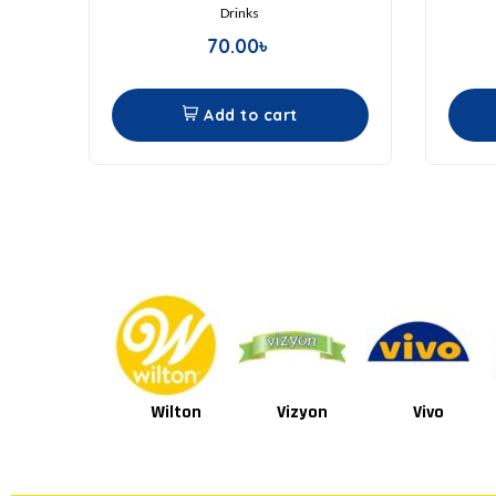
Drinks
70.00
৳
Add to cart
Wilton
Vizyon
Vivo
Van Houten