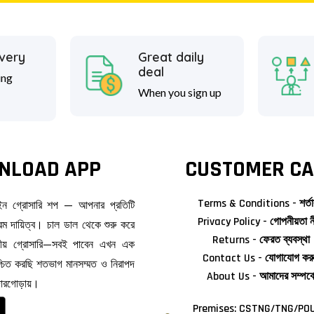
ivery
Great daily
deal
ing
When you sign up
NLOAD APP
CUSTOMER CA
Terms & Conditions - শর্তা
াইন গ্রোসারি শপ — আপনার প্রতিটি
Privacy Policy - গোপনীয়তা ন
ম দায়িত্ব। চাল ডাল থেকে শুরু করে
Returns - ফেরত ব্যবস্থা
জনীয় গ্রোসারি—সবই পাবেন এখন এক
Contact Us - যোগাযোগ কর
িশ্চিত করছি শতভাগ মানসম্মত ও নিরাপদ
About Us - আমাদের সম্পর্ক
দোরগোড়ায়।
Premises: CSTNG/TNG/POU