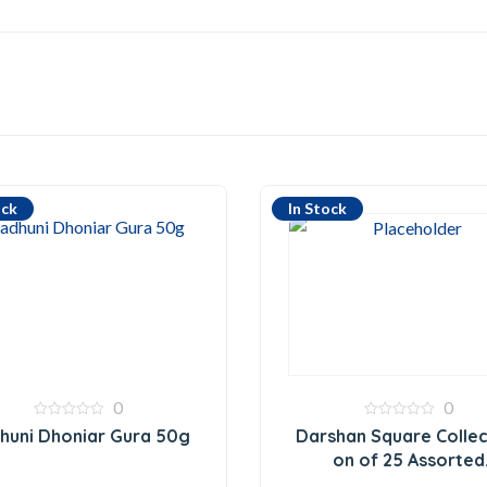
ock
In Stock
0
0
0
0
huni Dhoniar Gura 50g
Darshan Square Collec
out
out
of
of
on of 25 Assorted
5
5
Fragrances