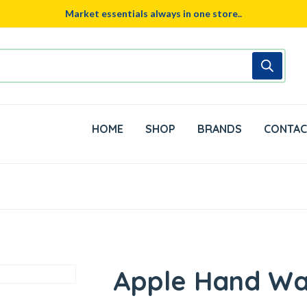
Market essentials always in one store..
HOME
SHOP
BRANDS
CONTAC
Apple Hand W