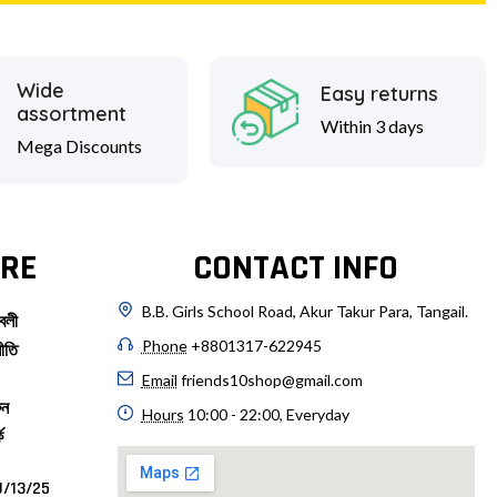
Wide
Easy returns
assortment
Within 3 days
Mega Discounts
RE
CONTACT INFO
B.B. Girls School Road, Akur Takur Para, Tangail.
বলী
Phone
+8801317-622945
ীতি
Email
friends10shop@gmail.com
ুন
Hours
10:00 - 22:00, Everyday
ে
/13/25