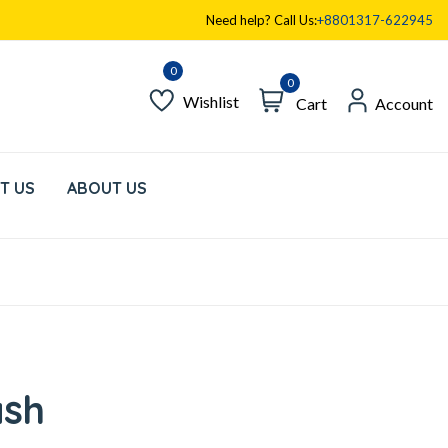
Need help? Call Us:
+8801317-622945
0
Wishlist
Cart
Account
T US
ABOUT US
ash