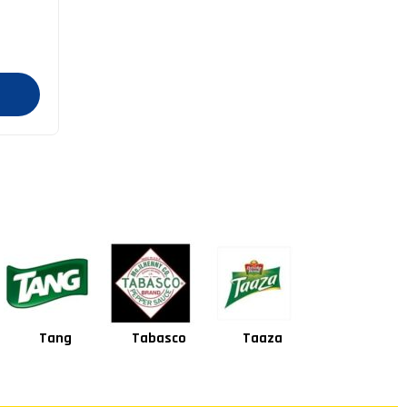
Tabasco
Taaza
Square
Shan