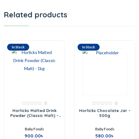
Related products
In Stock
In Stock
0
0
0
0
Horlicks Malted Drink
Horlicks Chocolate Jar –
out
out
Powder (Classic Malt) –
500g
of
of
5
1kg
5
Baby Foods
Baby Foods
900.00
৳
580.00
৳