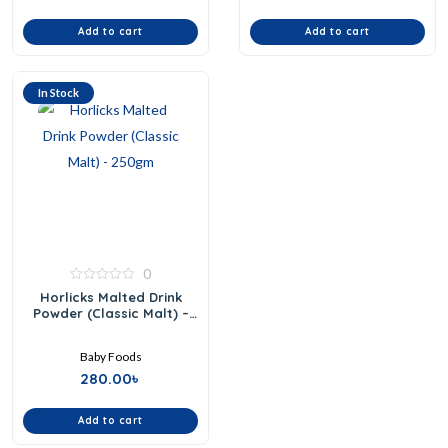
Add to cart
Add to cart
In Stock
0
0
Horlicks Malted Drink
out
Powder (Classic Malt) –
of
5
250gm
Baby Foods
280.00
৳
Add to cart