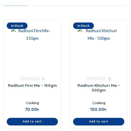
In Stock
In Stock
0
0
0
0
Radhuni Firni Mix – 150gm
Radhuni Khichuri Mix –
out
out
500gm
of
of
5
5
Cooking
Cooking
70.00
৳
150.00
৳
Add to cart
Add to cart