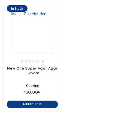
In Stock
0
0
New One Super Agar Agar
out
– 25gm
of
5
Cooking
130.00
৳
Add to cart