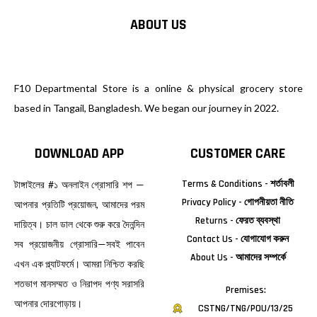
ABOUT US
F10 Departmental Store is a online & physical grocery store
based in Tangail, Bangladesh. We began our journey in 2022.
DOWNLOAD APP
CUSTOMER CARE
Terms & Conditions - শর্তাবলী
টাঙ্গাইলের #১ অনলাইন গ্রোসারি শপ —
Privacy Policy - গোপনীয়তা নীতি
আপনার প্রতিটি প্রয়োজন, আমাদের পরম
Returns - ফেরত ব্যবস্থা
দায়িত্ব। চাল ডাল থেকে শুরু করে দৈনন্দিন
Contact Us - যোগাযোগ করুন
সব প্রয়োজনীয় গ্রোসারি—সবই পাবেন
About Us - আমাদের সম্পর্কে
এখন এক প্ল্যাটফর্মে। আমরা নিশ্চিত করছি
শতভাগ মানসম্মত ও নিরাপদ পণ্য সরাসরি
Premises:
আপনার দোরগোড়ায়।
CSTNG/TNG/POU/13/25