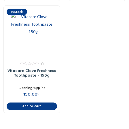
In Stock
0
0
Vitacare Clove Freshness
out
Toothpaste – 150g
of
5
Cleaning Supplies
150.00
৳
Add to cart