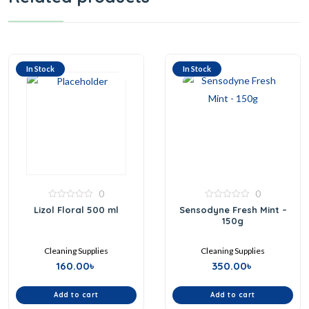
In Stock
In Stock
0
0
0
0
Lizol Floral 500 ml
Sensodyne Fresh Mint –
out
out
150g
of
of
5
5
Cleaning Supplies
Cleaning Supplies
160.00
৳
350.00
৳
Add to cart
Add to cart