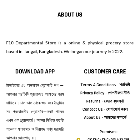
ABOUT US
F10 Departmental Store is a online & physical grocery store
based in Tangail, Bangladesh. We began our journey in 2022.
DOWNLOAD APP
CUSTOMER CARE
Terms & Conditions - শর্তাবলী
টাঙ্গাইলের #১ অনলাইন গ্রোসারি শপ —
Privacy Policy - গোপনীয়তা নীতি
আপনার প্রতিটি প্রয়োজন, আমাদের পরম
Returns - ফেরত ব্যবস্থা
দায়িত্ব। চাল ডাল থেকে শুরু করে দৈনন্দিন
Contact Us - যোগাযোগ করুন
সব প্রয়োজনীয় গ্রোসারি—সবই পাবেন
About Us - আমাদের সম্পর্কে
এখন এক প্ল্যাটফর্মে। আমরা নিশ্চিত করছি
শতভাগ মানসম্মত ও নিরাপদ পণ্য সরাসরি
Premises:
আপনার দোরগোড়ায়।
CSTNG/TNG/POU/13/25