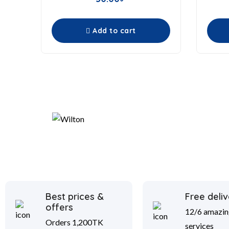
Add to cart
Best prices &
Free deliv
offers
12/6 amazin
Orders 1,200TK
services