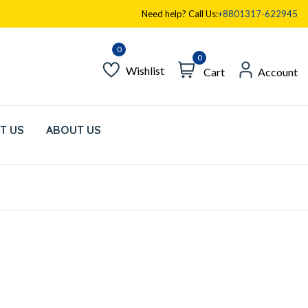
Need help? Call Us:
+8801317-622945
0
Wishlist
Cart
Account
T US
ABOUT US