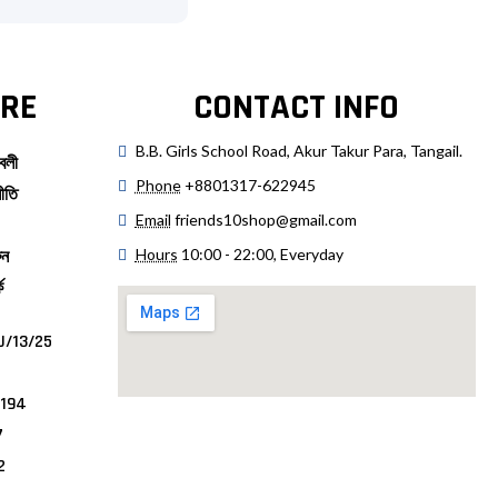
RE
CONTACT INFO
B.B. Girls School Road, Akur Takur Para, Tangail.
বলী
Phone
+8801317-622945
ীতি
Email
friends10shop@gmail.com
Hours
10:00 - 22:00, Everyday
ুন
ে
U/13/25
4194
7
2