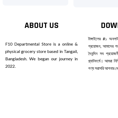
ABOUT US
DOW
টাঙ্গাইলের #১ অনল
F10 Departmental Store is a online &
প্রয়োজন, আমাদের পর
physical grocery store based in Tangail,
দৈনন্দিন সব প্রয়ো
Bangladesh. We began our journey in
প্ল্যাটফর্মে। আমরা ন
2022.
পণ্য সরাসরি আপনার 