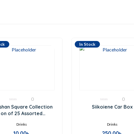
ock
In Stock
0
0
0
0
shan Square Collection
Siikoiene Car Box
out
out
of
of
on of 25 Assorted
5
5
Fragrances
Drinks
Drinks
10.00
৳
250.00
৳