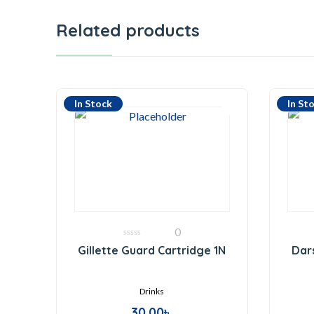
Related products
In Stock
In St
0
0
Gillette Guard Cartridge 1N
Dar
out
of
5
Drinks
30.00
৳