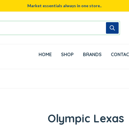
Market essentials always in one store..
HOME
SHOP
BRANDS
CONTAC
Olympic Lexas