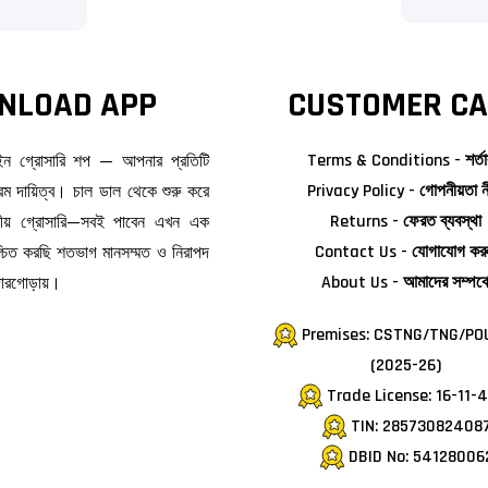
NLOAD APP
CUSTOMER CA
াইন গ্রোসারি শপ — আপনার প্রতিটি
Terms & Conditions - শর্তা
ম দায়িত্ব। চাল ডাল থেকে শুরু করে
Privacy Policy - গোপনীয়তা ন
জনীয় গ্রোসারি—সবই পাবেন এখন এক
Returns - ফেরত ব্যবস্থা
িশ্চিত করছি শতভাগ মানসম্মত ও নিরাপদ
Contact Us - যোগাযোগ কর
দোরগোড়ায়।
About Us - আমাদের সম্পর্ক
Premises: CSTNG/TNG/PO
(2025-26)
Trade License: 16-11-
TIN: 28573082408
DBID No: 54128006