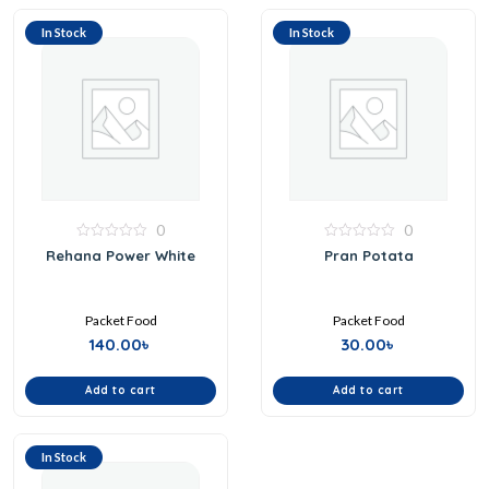
In Stock
In Stock
0
0
0
0
Rehana Power White
Pran Potata
out
out
of
of
5
5
Packet Food
Packet Food
140.00
৳
30.00
৳
Add to cart
Add to cart
In Stock