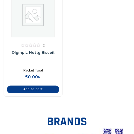
0
0
Olympic Nutty Biscuit
out
of
5
Packet Food
50.00
৳
Add to cart
BRANDS