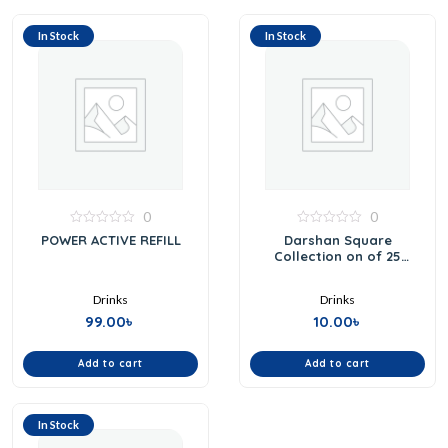
In Stock
In Stock
0
0
0
0
POWER ACTIVE REFILL
Darshan Square
out
out
Collection on of 25
of
of
5
Assorted Fragrances
5
Drinks
Drinks
99.00
৳
10.00
৳
Add to cart
Add to cart
In Stock