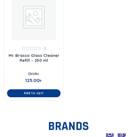
0
0
Mr. Brasso Glass Cleaner
out
Refill – 250 ml
of
5
Drinks
125.00
৳
Add to cart
BRANDS