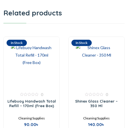
Related products
In Stock
In Stock
0
0
0
0
Lifebuoy Handwash Total
Shinex Glass Cleaner –
out
out
Refill – 170ml (Free Box)
350 Ml
of
of
5
5
Cleaning Supplies
Cleaning Supplies
90.00
৳
140.00
৳