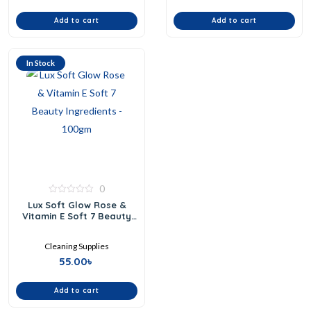
Add to cart
Add to cart
In Stock
0
0
Lux Soft Glow Rose &
out
Vitamin E Soft 7 Beauty
of
Ingredients – 100gm
5
Cleaning Supplies
55.00
৳
Add to cart