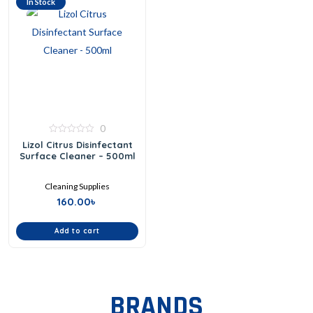
In Stock
0
0
Lizol Citrus Disinfectant
out
Surface Cleaner – 500ml
of
5
Cleaning Supplies
160.00
৳
Add to cart
BRANDS