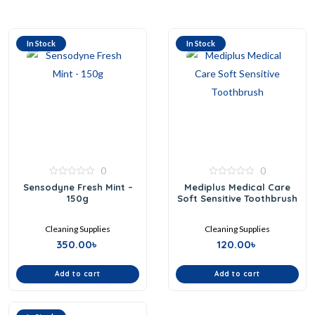
In Stock
In Stock
0
0
0
0
Sensodyne Fresh Mint –
Mediplus Medical Care
out
out
150g
Soft Sensitive Toothbrush
of
of
5
5
Cleaning Supplies
Cleaning Supplies
350.00
৳
120.00
৳
Add to cart
Add to cart