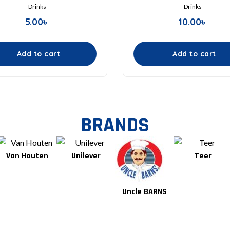
Drinks
Drinks
5.00
৳
10.00
৳
Add to cart
Add to cart
BRANDS
Van Houten
Unilever
Teer
Uncle BARNS