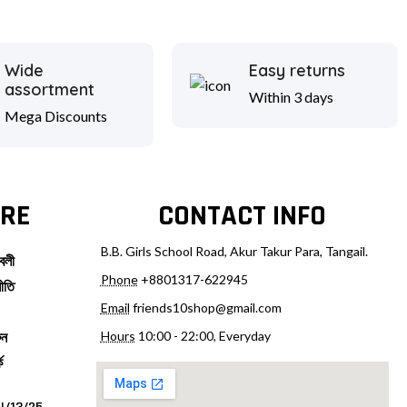
Wide
Easy returns
assortment
Within 3 days
Mega Discounts
RE
CONTACT INFO
B.B. Girls School Road, Akur Takur Para, Tangail.
বলী
Phone
+8801317-622945
ীতি
Email
friends10shop@gmail.com
Hours
10:00 - 22:00, Everyday
ুন
ে