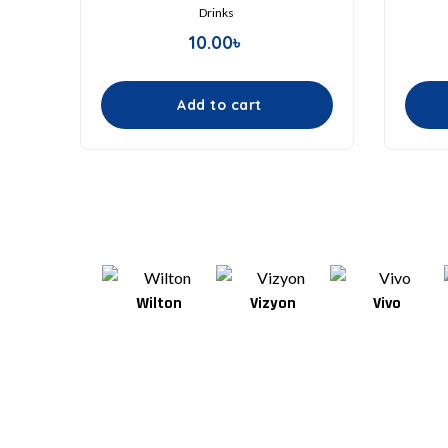
Drinks
10.00
৳
Add to cart
Aarong
Wilton
Vizyon
Vivo