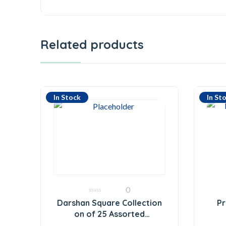
Related products
In Stock
In St
0
0
Darshan Square Collection
Pr
out
of
on of 25 Assorted
5
Fragrances