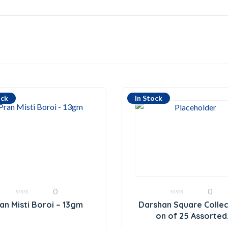
ock
In Stock
0
0
0
0
an Misti Boroi – 13gm
Darshan Square Collec
out
out
of
of
on of 25 Assorted
5
5
Fragrances