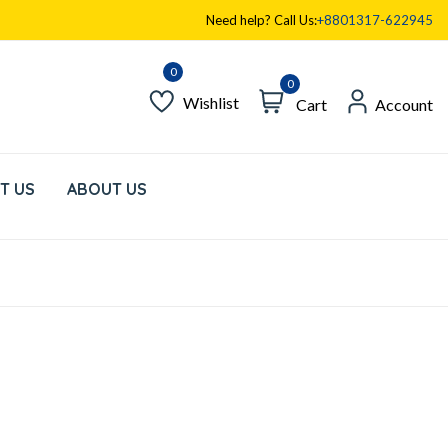
Need help? Call Us:
+8801317-622945
0
Wishlist
Cart
Account
T US
ABOUT US