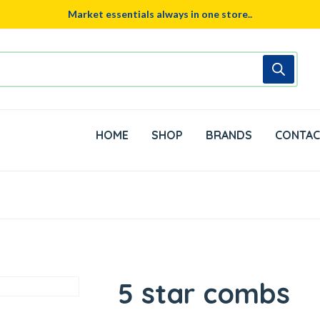
Market essentials always in one store..
HOME
SHOP
BRANDS
CONTAC
5 star combs