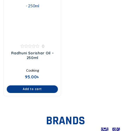
0
0
Radhuni Sorishar Oil –
out
250ml
of
5
Cooking
95.00
৳
Add to cart
BRANDS