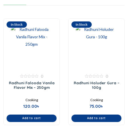
In Stock
In Stock
0
0
0
0
Radhuni Falooda Vanila
Radhuni Holuder Gura –
out
out
Flavor Mix – 250gm
100g
of
of
5
5
Cooking
Cooking
120.00
৳
75.00
৳
Add to cart
Add to cart