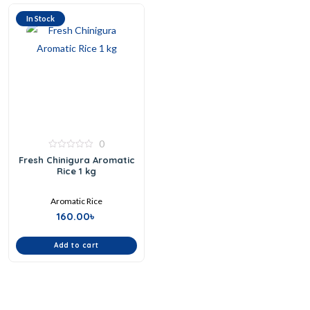
In Stock
0
0
Fresh Chinigura Aromatic
out
Rice 1 kg
of
5
Aromatic Rice
160.00
৳
Add to cart