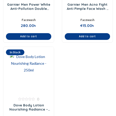
0
0
Garnier Men Power White
Garnier Men Acno Fight
out
out
Anti-Pollution Double
Anti Pimple Face Wash –
of
of
Action Facewash – 50gm
5
5
100gm
Facewash
Facewash
280.00
৳
415.00
৳
Add to cart
Add to cart
In Stock
0
0
Dove Body Lotion
out
Nourishing Radiance –
of
5
250ml