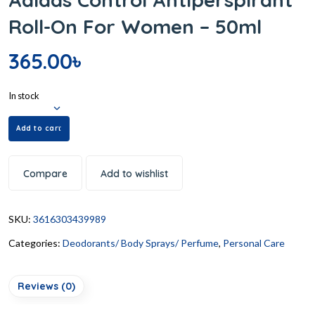
Roll-On For Women – 50ml
365.00
৳
In stock
Add to cart
Compare
Add to wishlist
SKU:
3616303439989
Categories:
Deodorants/ Body Sprays/ Perfume
,
Personal Care
Reviews (0)