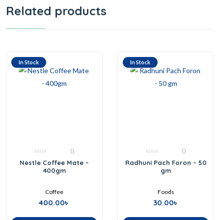
Related products
In Stock
In Stock
0
0
0
0
Nestle Coffee Mate –
Radhuni Pach Foron – 50
out
out
400gm
gm
of
of
5
5
Coffee
Foods
400.00
৳
30.00
৳