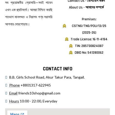
Contact Us - যোগাযোগ করুন
সব প্রয়োজনীয় গ্রোসারি—সবই পাবেন
About Us - আমাদের সম্পর্কে
এখন এক প্ল্যাটফর্মে। আমরা নিশ্চিত করছি
শতভাগ মানসম্মত ও নিরাপদ পণ্য সরাসরি
Premises:
আপনার দোরগোড়ায়।
CSTNG/TNG/POU/13/25
(2025-26)
Trade License: 16-11-4194
TIN: 285730824087
DBID No: 541280062
CONTACT INFO
B.B. Girls School Road, Akur Takur Para, Tangail.
Phone
+8801317-622945
Email
friends10shop@gmail.com
Hours
10:00 - 22:00, Everyday