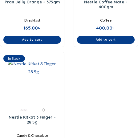
0
0
Pran Jelly Orange – 375gm
Nestle Coffee Mate –
out
out
400gm
of
of
5
5
Breakfast
Coffee
165.00
৳
400.00
৳
Add to cart
Add to cart
In Stock
0
0
Nestle Kitkat 3 Finger –
out
28.5g
of
5
Candy & Chocolate