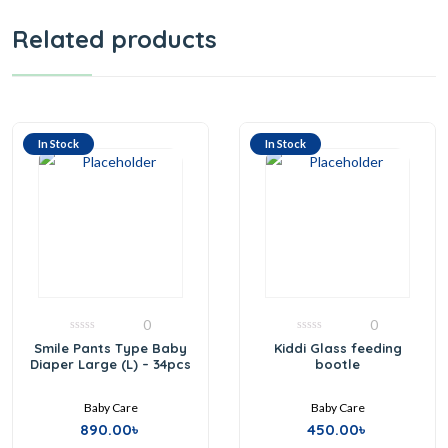
Related products
In Stock
In Stock
0
0
0
0
Smile Pants Type Baby
Kiddi Glass feeding
out
out
Diaper Large (L) – 34pcs
bootle
of
of
5
5
Baby Care
Baby Care
890.00
৳
450.00
৳