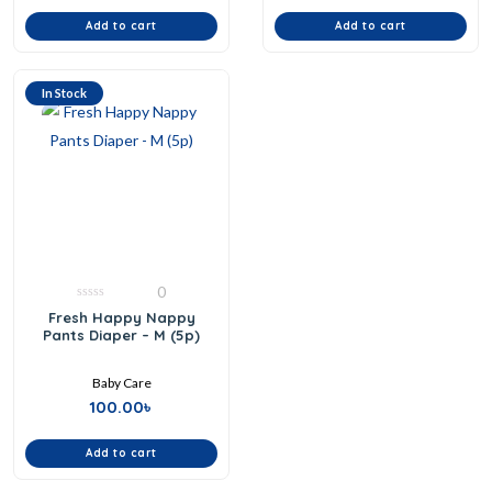
Add to cart
Add to cart
In Stock
0
0
Fresh Happy Nappy
out
Pants Diaper – M (5p)
of
5
Baby Care
100.00
৳
Add to cart