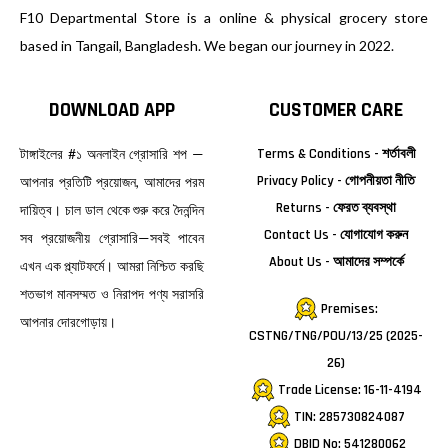
F10 Departmental Store is a online & physical grocery store
based in Tangail, Bangladesh. We began our journey in 2022.
DOWNLOAD APP
CUSTOMER CARE
টাঙ্গাইলের #১ অনলাইন গ্রোসারি শপ —
Terms & Conditions - শর্তাবলী
Privacy Policy - গোপনীয়তা নীতি
আপনার প্রতিটি প্রয়োজন, আমাদের পরম
Returns - ফেরত ব্যবস্থা
দায়িত্ব। চাল ডাল থেকে শুরু করে দৈনন্দিন
Contact Us - যোগাযোগ করুন
সব প্রয়োজনীয় গ্রোসারি—সবই পাবেন
About Us - আমাদের সম্পর্কে
এখন এক প্ল্যাটফর্মে। আমরা নিশ্চিত করছি
শতভাগ মানসম্মত ও নিরাপদ পণ্য সরাসরি
Premises:
আপনার দোরগোড়ায়।
CSTNG/TNG/POU/13/25 (2025-
26)
Trade License: 16-11-4194
TIN: 285730824087
DBID No: 541280062