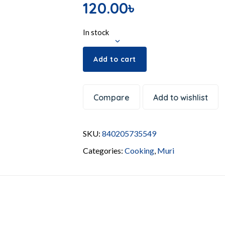
120.00
৳
In stock
Add to cart
Compare
Add to wishlist
SKU:
840205735549
Categories:
Cooking
,
Muri