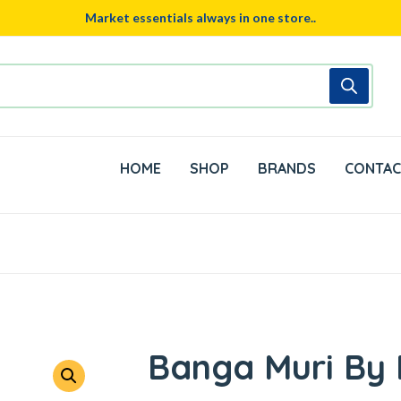
Market essentials always in one store..
HOME
SHOP
BRANDS
CONTAC
Banga Muri By 