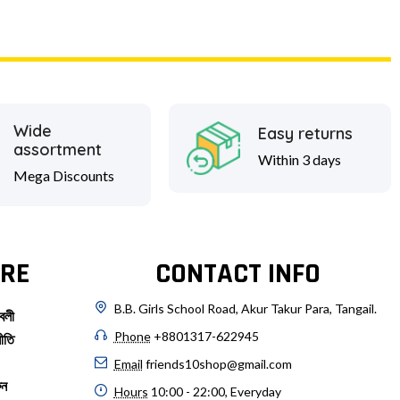
Wide
Easy returns
assortment
Within 3 days
Mega Discounts
RE
CONTACT INFO
B.B. Girls School Road, Akur Takur Para, Tangail.
বলী
Phone
+8801317-622945
ীতি
Email
friends10shop@gmail.com
ুন
Hours
10:00 - 22:00, Everyday