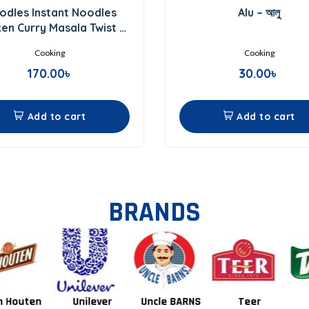
0
0
odles Instant Noodles
Alu – আলু
out
out
of
of
ken Curry Masala Twist 8
5
5
pcs – 496gm
Cooking
Cooking
170.00
৳
30.00
৳
Add to cart
Add to cart
BRANDS
Unilever
Uncle BARNS
Teer
Tang