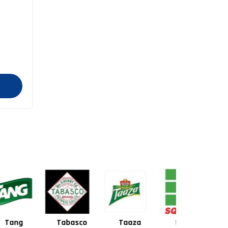
Tabasco
Taaza
Square
Shan