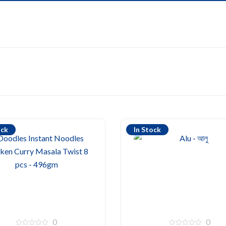
ock
In Stock
0
0