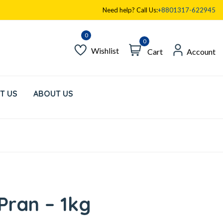
Need help? Call Us:
+8801317-622945
0
Wishlist
Cart
Account
T US
ABOUT US
Pran – 1kg