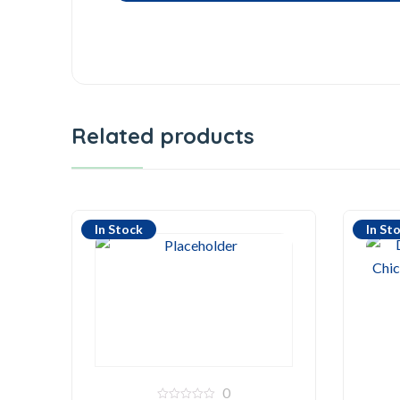
Related products
In Stock
In St
0