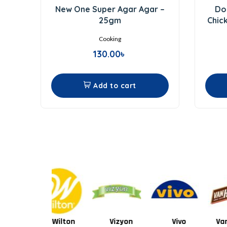
0
New One Super Agar Agar –
Do
out
of
25gm
Chic
5
Cooking
130.00
৳
Add to cart
Wilton
Vizyon
Vivo
Van Houten