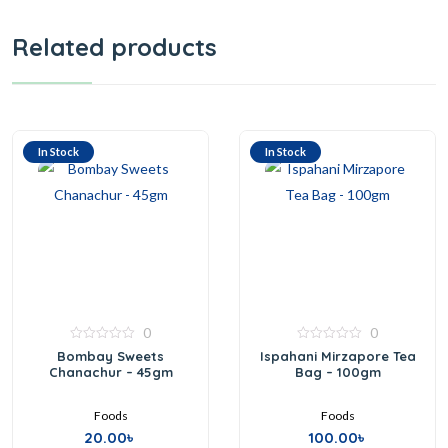
Related products
In Stock
In Stock
0
0
0
0
Bombay Sweets
Ispahani Mirzapore Tea
out
out
Chanachur – 45gm
Bag – 100gm
of
of
5
5
Foods
Foods
20.00
৳
100.00
৳