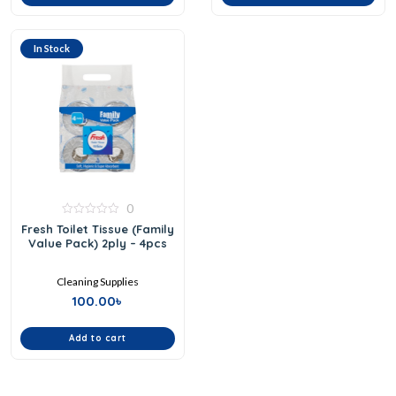
In Stock
0
0
Fresh Toilet Tissue (Family
out
Value Pack) 2ply – 4pcs
of
5
Cleaning Supplies
100.00
৳
Add to cart