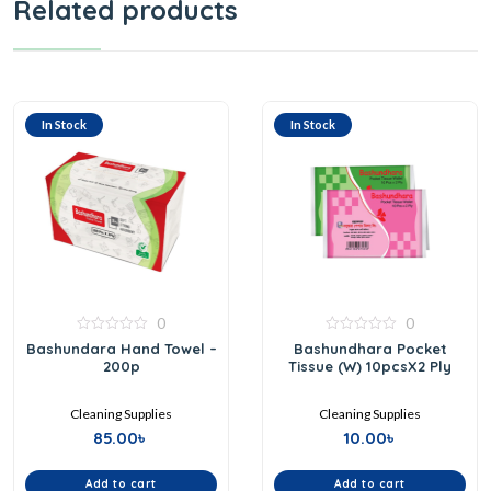
Related products
In Stock
In Stock
0
0
0
0
Bashundara Hand Towel –
Bashundhara Pocket
out
out
200p
Tissue (W) 10pcsX2 Ply
of
of
5
5
Cleaning Supplies
Cleaning Supplies
85.00
৳
10.00
৳
Add to cart
Add to cart