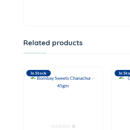
Related products
In Stock
In St
0