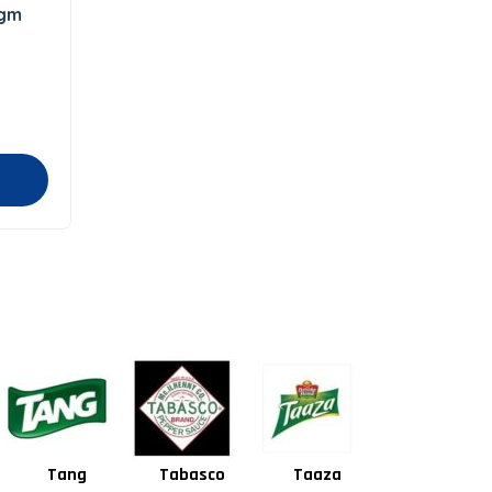
5gm
Tabasco
Taaza
Square
Shan