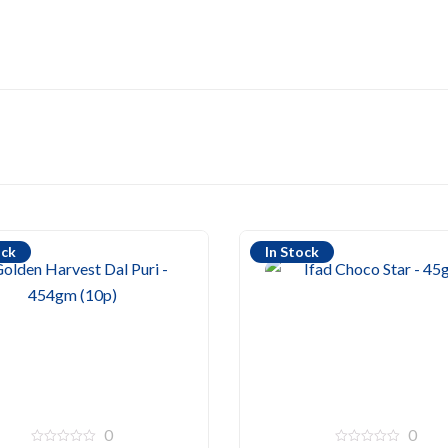
ock
In Stock
0
0