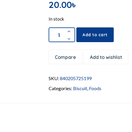
20.00
৳
In stock
Add to cart
Compare
Add to wishlist
SKU:
840205725199
Categories:
Biscuit
,
Foods