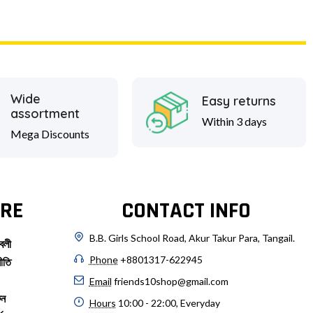
Wide
Easy returns
assortment
Within 3 days
Mega Discounts
RE
CONTACT INFO
B.B. Girls School Road, Akur Takur Para, Tangail.
বলী
Phone
+8801317-622945
ীতি
Email
friends10shop@gmail.com
ুন
Hours
10:00 - 22:00, Everyday