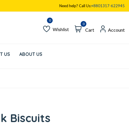
Need help? Call Us:
+8801317-622945
0
Wishlist
Cart
Account
T US
ABOUT US
lk Biscuits