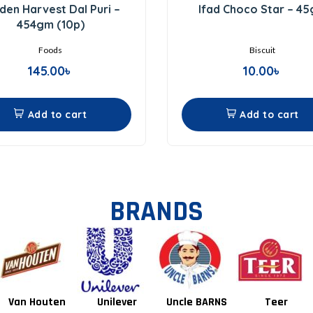
0
0
den Harvest Dal Puri –
Ifad Choco Star – 4
out
out
of
of
454gm (10p)
5
5
Foods
Biscuit
145.00
৳
10.00
৳
Add to cart
Add to cart
BRANDS
Unilever
Uncle BARNS
Teer
Tang