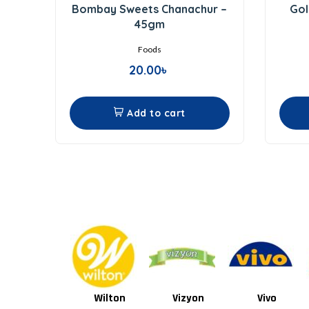
0
Bombay Sweets Chanachur –
Gol
out
of
45gm
5
Foods
20.00
৳
Add to cart
Wilton
Vizyon
Vivo
Van Houten