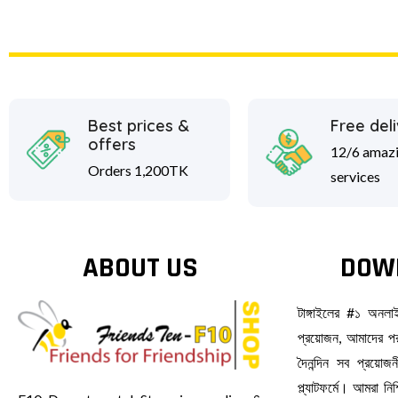
Best prices &
Free del
offers
12/6 amaz
Orders 1,200TK
services
ABOUT US
DOW
টাঙ্গাইলের #১ অনল
প্রয়োজন, আমাদের পর
দৈনন্দিন সব প্রয়ো
প্ল্যাটফর্মে। আমরা ন