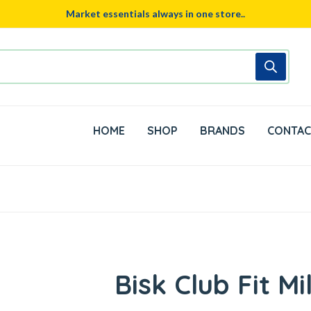
Market essentials always in one store..
HOME
SHOP
BRANDS
CONTAC
Bisk Club Fit Mi