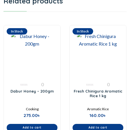
Related products
In Stock
In Stock
0
0
0
0
Dabur Honey – 200gm
Fresh Chinigura Aromatic
out
out
Rice 1 kg
of
of
5
5
Cooking
Aromatic Rice
275.00
৳
160.00
৳
Add to cart
Add to cart