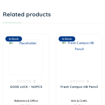
Related products
In Stock
In Stock
0
0
0
0
GOOD LUCK – 160PCS
Fresh Campus HB Pencil
out
out
of
of
5
5
Stationery & Office
Arts & Crafts