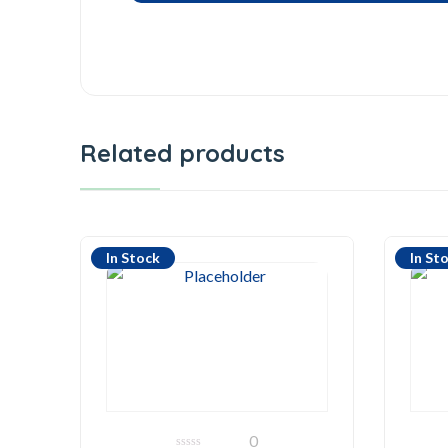
Related products
In Stock
In St
0