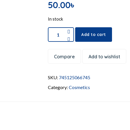
50.00
৳
In stock
Add to cart
Compare
Add to wishlist
SKU:
745125066745
Category:
Cosmetics