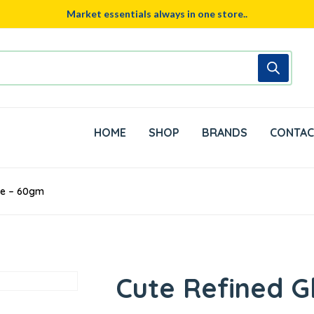
Market essentials always in one store..
HOME
SHOP
BRANDS
CONTAC
ne – 60gm
Cute Refined G