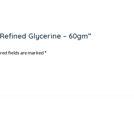
e Refined Glycerine – 60gm”
red fields are marked
*