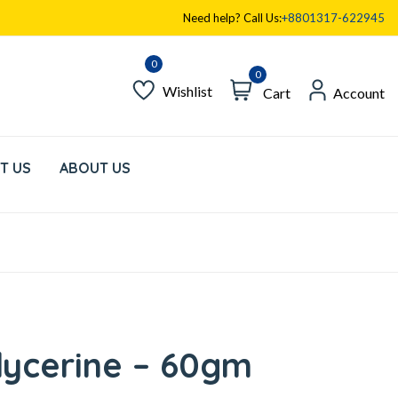
Need help? Call Us:
+8801317-622945
0
Wishlist
Cart
Account
T US
ABOUT US
lycerine – 60gm