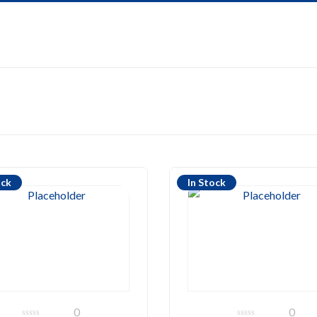
ock
In Stock
0
0