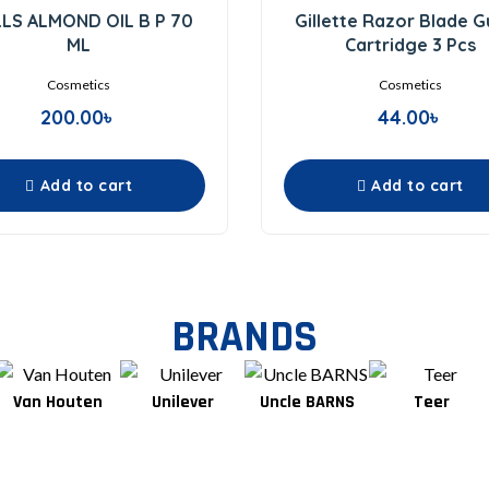
0
0
LS ALMOND OIL B P 70
Gillette Razor Blade 
out
out
of
of
ML
Cartridge 3 Pcs
5
5
Cosmetics
Cosmetics
200.00
৳
44.00
৳
Add to cart
Add to cart
BRANDS
Van Houten
Unilever
Uncle BARNS
Teer