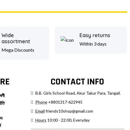
Wide
Easy returns
assortment
Within 3 days
Mega Discounts
RE
CONTACT INFO
B.B. Girls School Road, Akur Takur Para, Tangail.
বলী
Phone
+8801317-622945
ীতি
Email
friends10shop@gmail.com
ুন
Hours
10:00 - 22:00, Everyday
ে