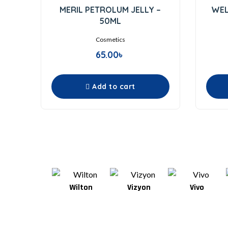
0
MERIL PETROLUM JELLY –
WEL
out
of
50ML
5
Cosmetics
65.00
৳
Add to cart
Wilton
Vizyon
Vivo