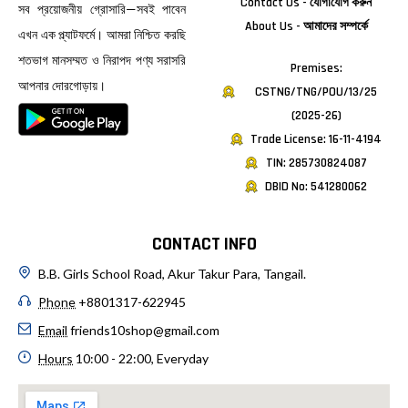
Contact Us - যোগাযোগ করুন
সব প্রয়োজনীয় গ্রোসারি—সবই পাবেন
About Us - আমাদের সম্পর্কে
এখন এক প্ল্যাটফর্মে। আমরা নিশ্চিত করছি
শতভাগ মানসম্মত ও নিরাপদ পণ্য সরাসরি
Premises:
আপনার দোরগোড়ায়।
CSTNG/TNG/POU/13/25
(2025-26)
Trade License: 16-11-4194
TIN: 285730824087
DBID No: 541280062
CONTACT INFO
B.B. Girls School Road, Akur Takur Para, Tangail.
Phone
+8801317-622945
Email
friends10shop@gmail.com
Hours
10:00 - 22:00, Everyday