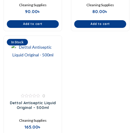
Cleaning Supplies
Cleaning Supplies
90.00
৳
80.00
৳
Add to cart
Add to cart
In Stock
0
0
Dettol Antiseptic Liquid
out
Original – 500ml
of
5
Cleaning Supplies
165.00
৳