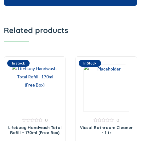
Related products
In Stock
In Stock
0
0
0
0
Lifebuoy Handwash Total
Vicsol Bathroom Cleaner
out
out
Refill – 170ml (Free Box)
– 1ltr
of
of
5
5