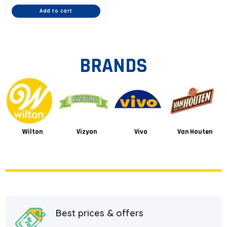
Add to cart
BRANDS
Wilton
Vizyon
Vivo
Van Houten
Best prices & offers