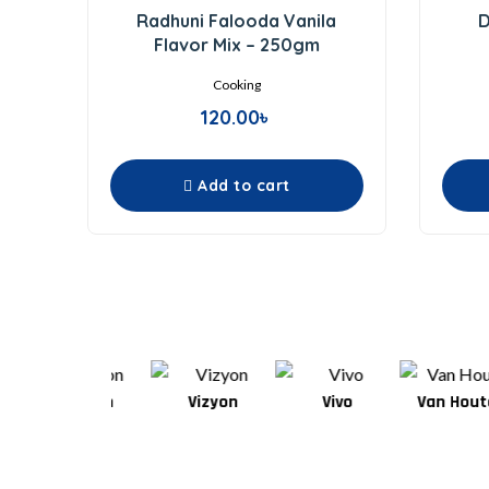
0
Radhuni Falooda Vanila
D
out
of
Flavor Mix – 250gm
5
Cooking
120.00
৳
Add to cart
Wilton
Vizyon
Vivo
Van Houten