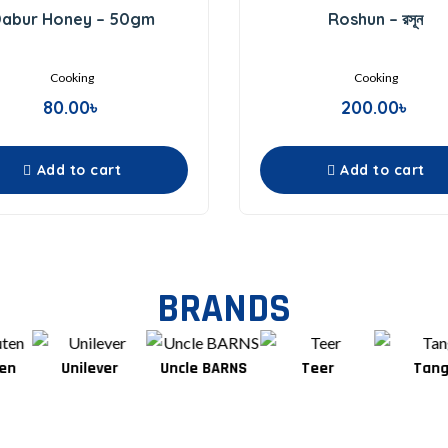
0
0
abur Honey – 50gm
Roshun – রসূন
out
out
of
of
5
5
Cooking
Cooking
80.00
৳
200.00
৳
Add to cart
Add to cart
BRANDS
Unilever
Uncle BARNS
Teer
Tang