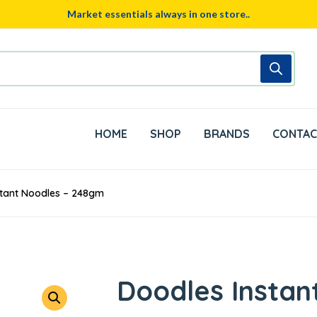
Market essentials always in one store..
HOME
SHOP
BRANDS
CONTAC
stant Noodles – 248gm
Doodles Instan