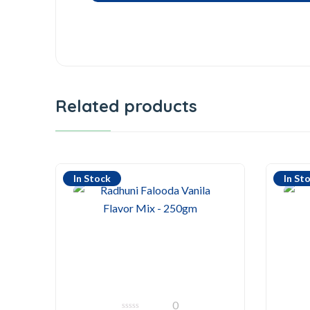
Related products
In Stock
In St
0