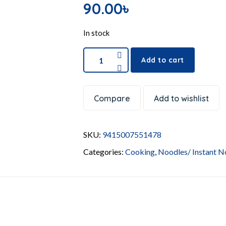
90.00
৳
In stock
Add to cart
Compare
Add to wishlist
SKU:
9415007551478
Categories:
Cooking
,
Noodles/ Instant N