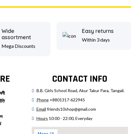
Wide
Easy returns
assortment
Within 3 days
Mega Discounts
RE
CONTACT INFO
B.B. Girls School Road, Akur Takur Para, Tangail.
বলী
Phone
+8801317-622945
ীতি
Email
friends10shop@gmail.com
ুন
Hours
10:00 - 22:00, Everyday
ে