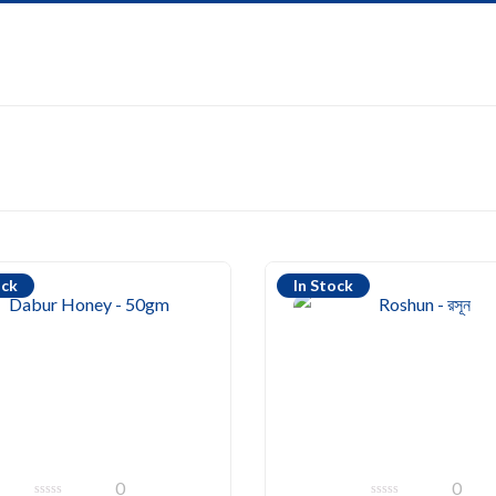
ock
In Stock
0
0