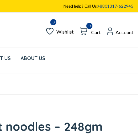
Need help? Call Us:
+8801317-622945
0
Wishlist
Cart
Account
T US
ABOUT US
t noodles – 248gm