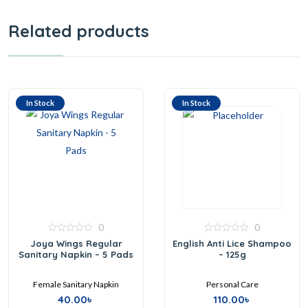
Related products
In Stock
In Stock
0
0
0
0
Joya Wings Regular
English Anti Lice Shampoo
out
out
Sanitary Napkin – 5 Pads
– 125g
of
of
5
5
Female Sanitary Napkin
Personal Care
40.00
৳
110.00
৳