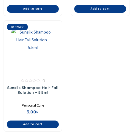
Add to cart
Add to cart
In Stock
0
0
Sunsilk Shampoo Hair Fall
out
Solution – 5.5ml
of
5
Personal Care
3.00
৳
Add to cart