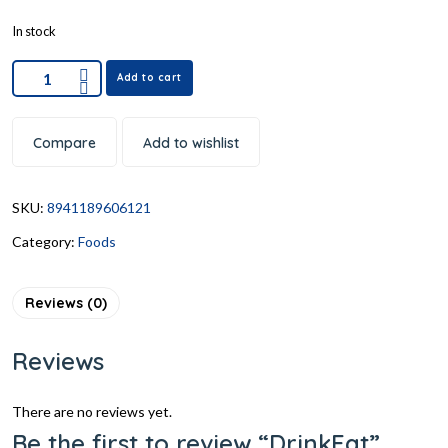
In stock
Add to cart
Compare
Add to wishlist
SKU:
8941189606121
Category:
Foods
Reviews (0)
Reviews
There are no reviews yet.
Be the first to review “DrinkEat”