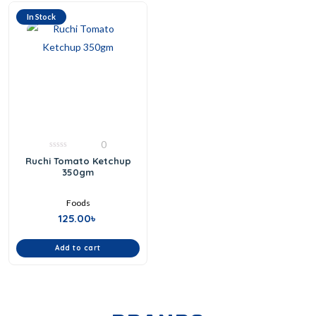
In Stock
0
0
Ruchi Tomato Ketchup
out
350gm
of
5
Foods
125.00
৳
Add to cart