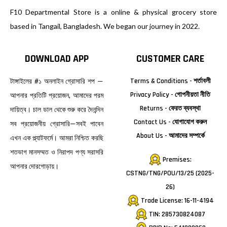
F10 Departmental Store is a online & physical grocery store
based in Tangail, Bangladesh. We began our journey in 2022.
DOWNLOAD APP
CUSTOMER CARE
টাঙ্গাইলের #১ অনলাইন গ্রোসারি শপ —
Terms & Conditions - শর্তাবলী
Privacy Policy - গোপনীয়তা নীতি
আপনার প্রতিটি প্রয়োজন, আমাদের পরম
Returns - ফেরত ব্যবস্থা
দায়িত্ব। চাল ডাল থেকে শুরু করে দৈনন্দিন
Contact Us - যোগাযোগ করুন
সব প্রয়োজনীয় গ্রোসারি—সবই পাবেন
About Us - আমাদের সম্পর্কে
এখন এক প্ল্যাটফর্মে। আমরা নিশ্চিত করছি
শতভাগ মানসম্মত ও নিরাপদ পণ্য সরাসরি
Premises:
আপনার দোরগোড়ায়।
CSTNG/TNG/POU/13/25 (2025-
26)
Trade License: 16-11-4194
TIN: 285730824087