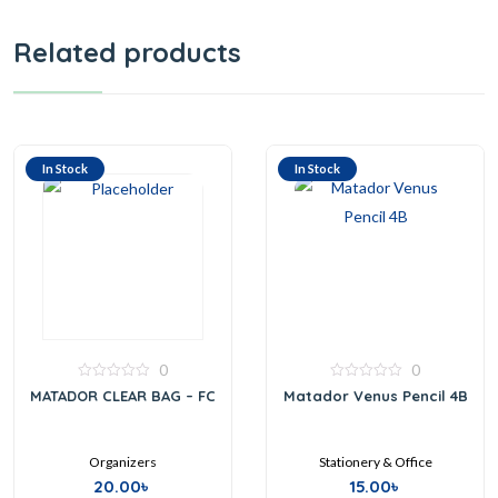
Related products
In Stock
In Stock
0
0
0
0
MATADOR CLEAR BAG – FC
Matador Venus Pencil 4B
out
out
of
of
5
5
Organizers
Stationery & Office
20.00
৳
15.00
৳