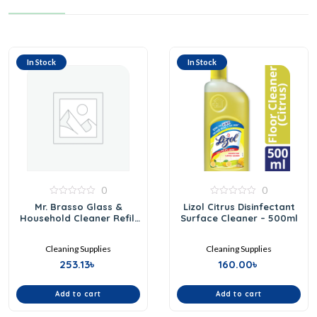
In Stock
In Stock
0
0
0
0
Mr. Brasso Glass &
Lizol Citrus Disinfectant
out
out
Household Cleaner Refill
Surface Cleaner – 500ml
of
of
5
350ml
5
Cleaning Supplies
Cleaning Supplies
253.13
৳
160.00
৳
Add to cart
Add to cart