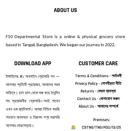
ABOUT US
F10 Departmental Store is a online & physical grocery store
based in Tangail, Bangladesh. We began our journey in 2022.
DOWNLOAD APP
CUSTOMER CARE
Terms & Conditions - শর্তাবলী
টাঙ্গাইলের #১ অনলাইন গ্রোসারি শপ —
Privacy Policy - গোপনীয়তা নীতি
আপনার প্রতিটি প্রয়োজন, আমাদের পরম
Returns - ফেরত ব্যবস্থা
দায়িত্ব। চাল ডাল থেকে শুরু করে দৈনন্দিন
Contact Us - যোগাযোগ করুন
সব প্রয়োজনীয় গ্রোসারি—সবই পাবেন
About Us - আমাদের সম্পর্কে
এখন এক প্ল্যাটফর্মে। আমরা নিশ্চিত করছি
শতভাগ মানসম্মত ও নিরাপদ পণ্য সরাসরি
Premises:
আপনার দোরগোড়ায়।
CSTNG/TNG/POU/13/25