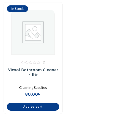
In Stock
0
0
Vicsol Bathroom Cleaner
out
– 1ltr
of
5
Cleaning Supplies
80.00
৳
Add to cart