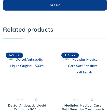
Related products
In Stock
In Stock
0
0
0
0
Dettol Antiseptic Liquid
Mediplus Medical Care
out
out
Original – 500ml
Soft Sensitive Toothbrush
of
of