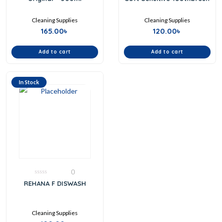
5
5
Cleaning Supplies
Cleaning Supplies
165.00
৳
120.00
৳
Add to cart
Add to cart
In Stock
0
0
REHANA F DISWASH
out
of
5
Cleaning Supplies