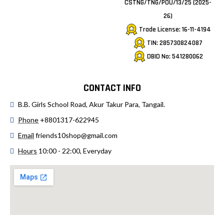
CSTNG/TNG/POU/13/25 (2025-
26)
Trade License: 16-11-4194
TIN: 285730824087
DBID No: 541280062
CONTACT INFO
B.B. Girls School Road, Akur Takur Para, Tangail.
Phone
+8801317-622945
Email
friends10shop@gmail.com
Hours
10:00 - 22:00, Everyday