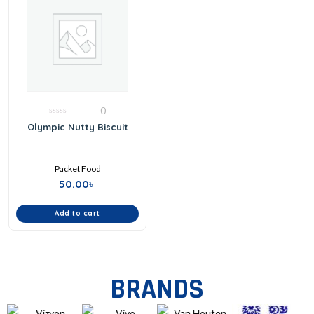
0
0
Olympic Nutty Biscuit
out
of
5
Packet Food
50.00
৳
Add to cart
BRANDS