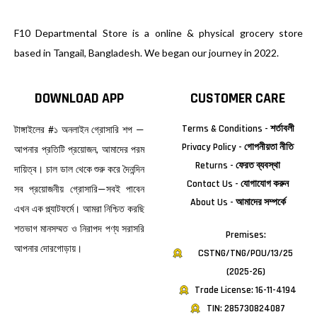
F10 Departmental Store is a online & physical grocery store
based in Tangail, Bangladesh. We began our journey in 2022.
DOWNLOAD APP
CUSTOMER CARE
Terms & Conditions - শর্তাবলী
টাঙ্গাইলের #১ অনলাইন গ্রোসারি শপ —
Privacy Policy - গোপনীয়তা নীতি
আপনার প্রতিটি প্রয়োজন, আমাদের পরম
Returns - ফেরত ব্যবস্থা
দায়িত্ব। চাল ডাল থেকে শুরু করে দৈনন্দিন
Contact Us - যোগাযোগ করুন
সব প্রয়োজনীয় গ্রোসারি—সবই পাবেন
About Us - আমাদের সম্পর্কে
এখন এক প্ল্যাটফর্মে। আমরা নিশ্চিত করছি
শতভাগ মানসম্মত ও নিরাপদ পণ্য সরাসরি
Premises:
আপনার দোরগোড়ায়।
CSTNG/TNG/POU/13/25
(2025-26)
Trade License: 16-11-4194
TIN: 285730824087