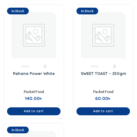
In Stock
In Stock
0
0
0
0
Rehana Power White
SWEET TOAST – 250gm
out
out
of
of
5
5
Packet Food
Packet Food
140.00
৳
60.00
৳
Add to cart
Add to cart
In Stock