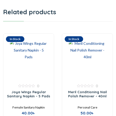
Related products
In Stock
In Stock
0
0
0
0
Joya Wings Regular
Meril Conditioning Nail
out
out
Sanitary Napkin – 5 Pads
Polish Remover – 40ml
of
of
5
5
Female Sanitary Napkin
Personal Care
40.00
৳
50.00
৳