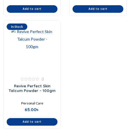
Add to cart
Add to cart
In Stock
0
0
Revive Perfect Skin
out
Talcum Powder – 100gm
of
5
Personal Care
65.00
৳
Add to cart