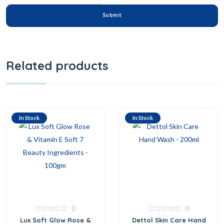
Related products
In Stock
In Stock
0
0
0
0
Lux Soft Glow Rose &
Dettol Skin Care Hand
out
out