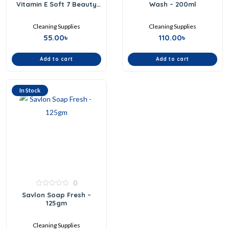
Vitamin E Soft 7 Beauty
Wash – 200ml
of
of
Ingredients – 100gm
5
5
Cleaning Supplies
Cleaning Supplies
55.00
৳
110.00
৳
Add to cart
Add to cart
In Stock
0
0
Savlon Soap Fresh –
out
125gm
of
5
Cleaning Supplies