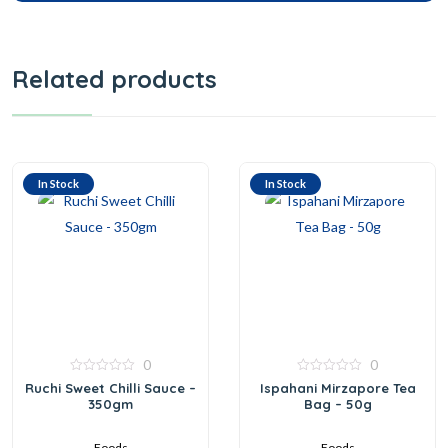
Related products
In Stock
In Stock
0
0
0
0
Ruchi Sweet Chilli Sauce –
Ispahani Mirzapore Tea
out
out
350gm
Bag – 50g
of
of
5
5
Foods
Foods