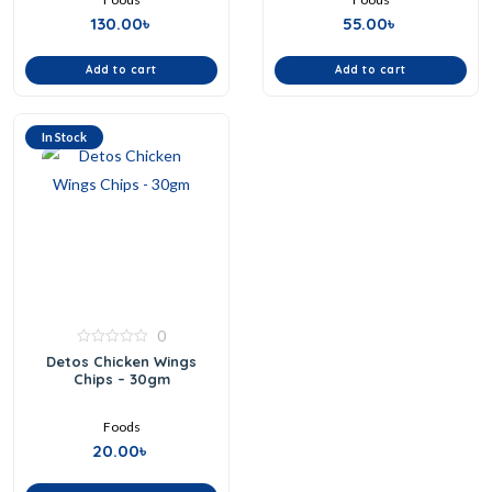
130.00
৳
55.00
৳
Add to cart
Add to cart
In Stock
0
0
Detos Chicken Wings
out
Chips – 30gm
of
5
Foods
20.00
৳