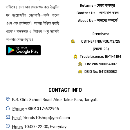
Returns - ফেরত ব্যবস্থা
দায়িত্ব। চাল ডাল থেকে শুরু করে দৈনন্দিন
Contact Us - যোগাযোগ করুন
সব প্রয়োজনীয় গ্রোসারি—সবই পাবেন
About Us - আমাদের সম্পর্কে
এখন এক প্ল্যাটফর্মে। আমরা নিশ্চিত করছি
শতভাগ মানসম্মত ও নিরাপদ পণ্য সরাসরি
Premises:
আপনার দোরগোড়ায়।
CSTNG/TNG/POU/13/25
(2025-26)
Trade License: 16-11-4194
TIN: 285730824087
DBID No: 541280062
CONTACT INFO
B.B. Girls School Road, Akur Takur Para, Tangail.
Phone
+8801317-622945
Email
friends10shop@gmail.com
Hours
10:00 - 22:00, Everyday