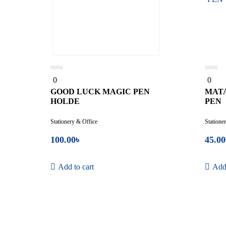
0
0
0
0
out
out
of
of
GOOD LUCK MAGIC PEN
MATA
5
5
HOLDE
PEN
Stationery & Office
Statione
100.00
৳
45.00
Add to cart
Add 