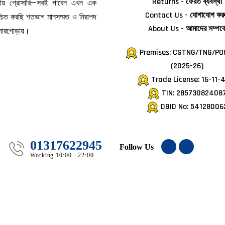
Returns - ফেরত ব্যবস্থা
জনীয় গ্রোসারি—সবই পাবেন এখন এক
Contact Us - যোগাযোগ কর
িশ্চিত করছি শতভাগ মানসম্মত ও নিরাপদ
About Us - আমাদের সম্পর্ক
 দোরগোড়ায়।
Premises: CSTNG/TNG/PO
(2025-26)
Trade License: 16-11-
TIN: 28573082408
DBID No: 54128006
01317622945
Follow Us
Working 10:00 - 22:00