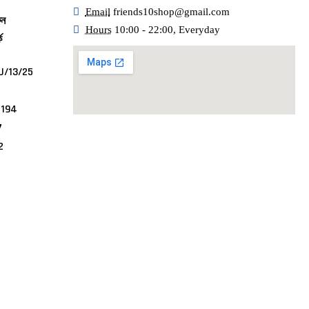
Email
friends10shop@gmail.com
ুন
Hours
10:00 - 22:00, Everyday
ে
U/13/25
4194
7
2