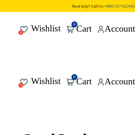
Need help? Call Us:
+8801317-622945
0
Wishlist
Cart
Account
0
Wishlist
Cart
Account