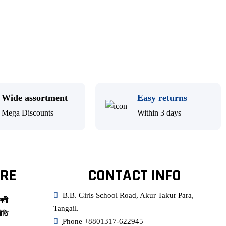
Wide assortment
Easy returns
Mega Discounts
Within 3 days
RE
CONTACT INFO
B.B. Girls School Road, Akur Takur Para,
বলী
Tangail.
ীতি
Phone
+8801317-622945