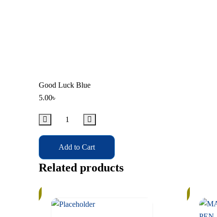
Good Luck Blue
5.00
৳
Add to Cart
Related products
In
In
Stock
Stock