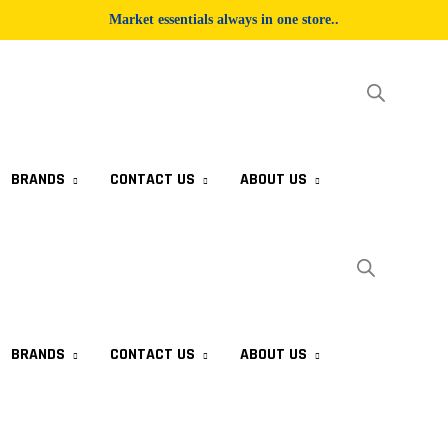
Market essentials always in one store..
BRANDS
CONTACT US
ABOUT US
BRANDS
CONTACT US
ABOUT US