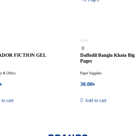
0
0
out
of
DOR FICTION GEL
Daffodil Bangla Khata Big 
5
Pages
ry & Office
Paper Supplies
৳
30.00
৳
to cart
Add to cart