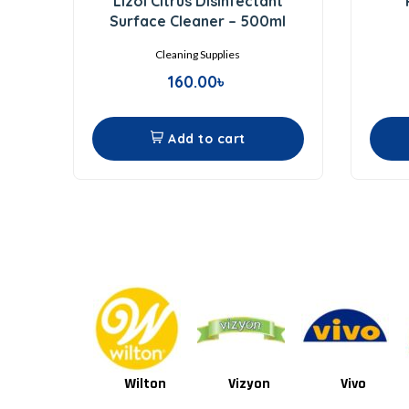
Lizol Citrus Disinfectant
out
of
Surface Cleaner – 500ml
5
Cleaning Supplies
160.00
৳
Add to cart
Wilton
Vizyon
Vivo
Van Houten