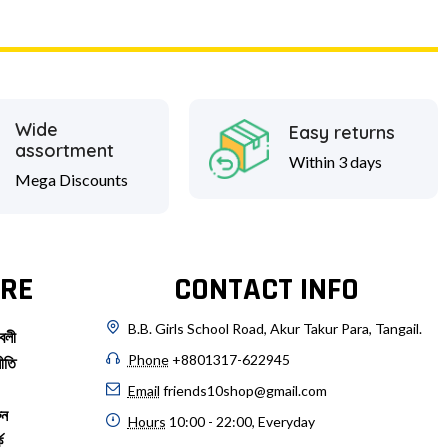
Wide
Easy returns
assortment
Within 3 days
Mega Discounts
RE
CONTACT INFO
B.B. Girls School Road, Akur Takur Para, Tangail.
বলী
Phone
+8801317-622945
ীতি
Email
friends10shop@gmail.com
ুন
Hours
10:00 - 22:00, Everyday
ে