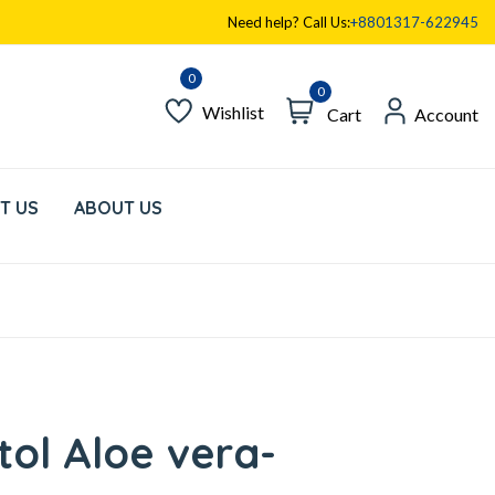
Need help? Call Us:
+8801317-622945
0
Wishlist
Cart
Account
T US
ABOUT US
ol Aloe vera-