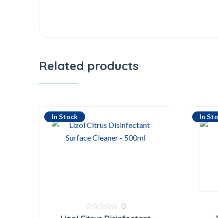
Related products
In Stock
In St
0
0