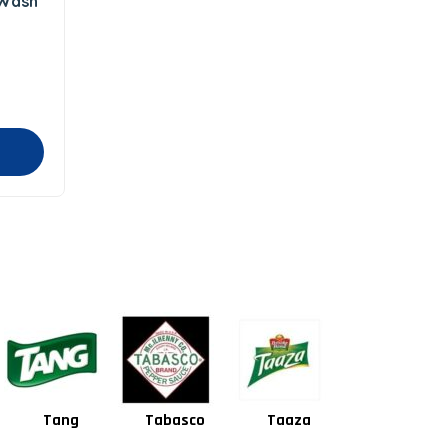
 Wash
Tabasco
Taaza
Square
Shan