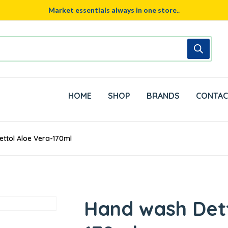
Market essentials always in one store..
HOME
SHOP
BRANDS
CONTAC
ttol Aloe Vera-170ml
Hand wash Dett