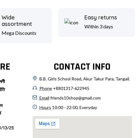
Wide
Easy returns
assortment
Within 3 days
Mega Discounts
RE
CONTACT INFO
B.B. Girls School Road, Akur Takur Para, Tangail.
বলী
Phone
+8801317-622945
ীতি
Email
friends10shop@gmail.com
ুন
Hours
10:00 - 22:00, Everyday
ে
/13/25