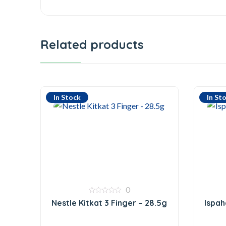
Related products
In Stock
In St
0
0
Nestle Kitkat 3 Finger – 28.5g
Ispah
out
of
5