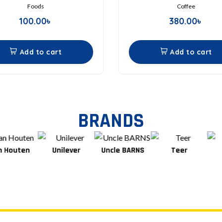
Foods
Coffee
100.00
৳
380.00
৳
Add to cart
Add to cart
BRANDS
Unilever
Uncle BARNS
Teer
Tang