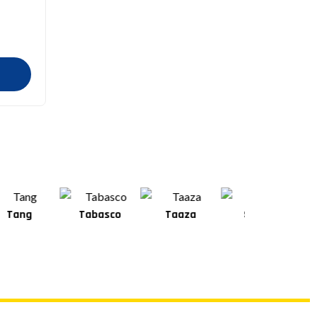
Tabasco
Taaza
Square
Shan