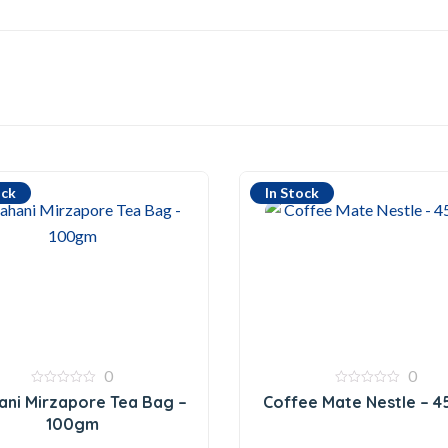
ock
In Stock
0
0
0
0
ani Mirzapore Tea Bag –
Coffee Mate Nestle – 
out
out
of
of
100gm
5
5