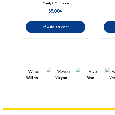
Candy & Chocolate
65.00
৳
Add to cart
Wilton
Vizyon
Vivo
Van Houten