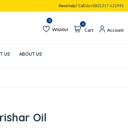
Need help? Call Us:
+8801317-622945
0
Wishlist
Cart
Account
T US
ABOUT US
ishar Oil