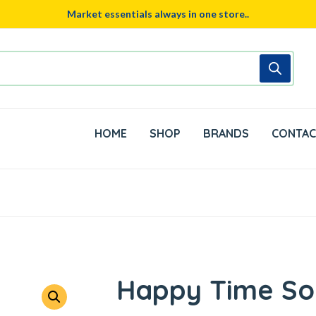
Market essentials always in one store..
HOME
SHOP
BRANDS
CONTAC
Happy Time Sor