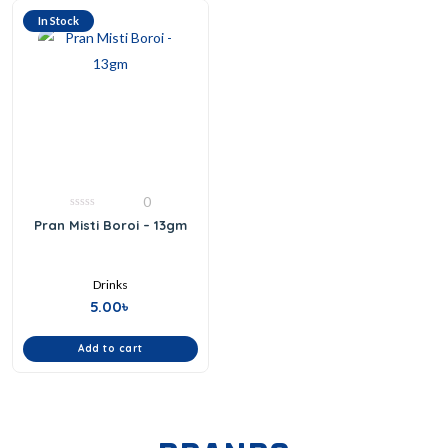
In Stock
0
0
Pran Misti Boroi – 13gm
out
of
5
Drinks
5.00
৳
Add to cart