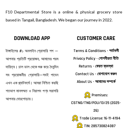
F10 Departmental Store is a online & physical grocery store
based in Tangail, Bangladesh. We began our journey in 2022.
DOWNLOAD APP
CUSTOMER CARE
টাঙ্গাইলের #১ অনলাইন গ্রোসারি শপ —
Terms & Conditions - শর্তাবলী
Privacy Policy - গোপনীয়তা নীতি
আপনার প্রতিটি প্রয়োজন, আমাদের পরম
Returns - ফেরত ব্যবস্থা
দায়িত্ব। চাল ডাল থেকে শুরু করে দৈনন্দিন
Contact Us - যোগাযোগ করুন
সব প্রয়োজনীয় গ্রোসারি—সবই পাবেন
About Us - আমাদের সম্পর্কে
এখন এক প্ল্যাটফর্মে। আমরা নিশ্চিত করছি
শতভাগ মানসম্মত ও নিরাপদ পণ্য সরাসরি
Premises:
আপনার দোরগোড়ায়।
CSTNG/TNG/POU/13/25 (2025-
26)
Trade License: 16-11-4194
TIN: 285730824087