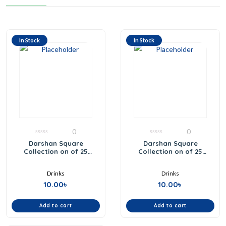
In Stock
In Stock
0
0
0
0
Darshan Square
Darshan Square
out
out
Collection on of 25
Collection on of 25
of
of
5
5
Assorted Fragrances
Assorted Fragrances
Drinks
Drinks
10.00
৳
10.00
৳
Add to cart
Add to cart