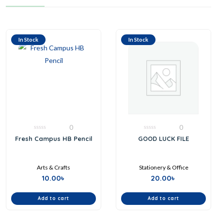
In Stock
In Stock
0
0
0
0
Fresh Campus HB Pencil
GOOD LUCK FILE
out
out
of
of
5
5
Arts & Crafts
Stationery & Office
10.00
৳
20.00
৳
Add to cart
Add to cart