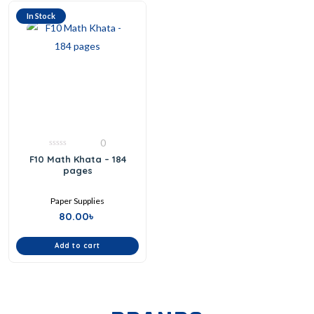
In Stock
0
0
F10 Math Khata – 184
out
pages
of
5
Paper Supplies
80.00
৳
Add to cart