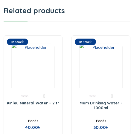
Related products
In Stock
In Stock
0
0
0
0
Kinley Mineral Water – 2ltr
Mum Drinking Water –
out
out
1000ml
of
of
5
5
Foods
Foods
40.00
৳
30.00
৳