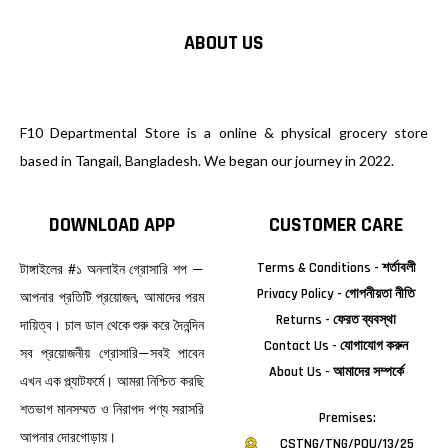
ABOUT US
F10 Departmental Store is a online & physical grocery store
based in Tangail, Bangladesh. We began our journey in 2022.
DOWNLOAD APP
CUSTOMER CARE
Terms & Conditions - শর্তাবলী
টাঙ্গাইলের #১ অনলাইন গ্রোসারি শপ —
Privacy Policy - গোপনীয়তা নীতি
আপনার প্রতিটি প্রয়োজন, আমাদের পরম
Returns - ফেরত ব্যবস্থা
দায়িত্ব। চাল ডাল থেকে শুরু করে দৈনন্দিন
Contact Us - যোগাযোগ করুন
সব প্রয়োজনীয় গ্রোসারি—সবই পাবেন
About Us - আমাদের সম্পর্কে
এখন এক প্ল্যাটফর্মে। আমরা নিশ্চিত করছি
শতভাগ মানসম্মত ও নিরাপদ পণ্য সরাসরি
Premises:
আপনার দোরগোড়ায়।
CSTNG/TNG/POU/13/25