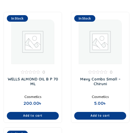
In Stock
In Stock
0
0
0
0
WELLS ALMOND OIL B P 70
Mevy Combs Small –
out
out
ML
Chiruni
of
of
5
5
Cosmetics
Cosmetics
200.00
৳
5.00
৳
Add to cart
Add to cart