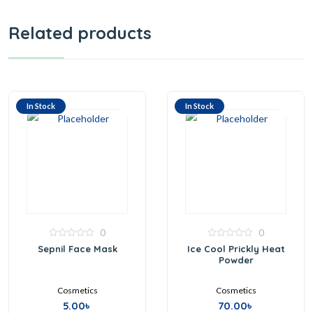
Related products
In Stock
In Stock
0
0
0
0
Sepnil Face Mask
Ice Cool Prickly Heat
out
out
Powder
of
of
5
5
Cosmetics
Cosmetics
5.00
৳
70.00
৳