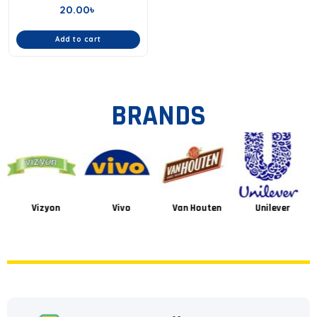
20.00
৳
Add to cart
BRANDS
Vizyon
Vivo
Van Houten
Unilever