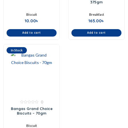
375gm
of
of
5
5
Biscuit
Breakfast
10.00
৳
165.00
৳
Add to cart
Add to cart
In Stock
0
0
Bangas Grand Choice
out
Biscuits – 70gm
of
5
Biscuit