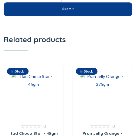
Related products
In Stock
In Stock
0
0
0
0
Ifad Choco Star – 45gm
Pran Jelly Orange –
out
out