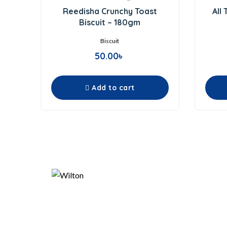
0
Reedisha Crunchy Toast
All
out
of
Biscuit – 180gm
5
Biscuit
50.00
৳
Add to cart