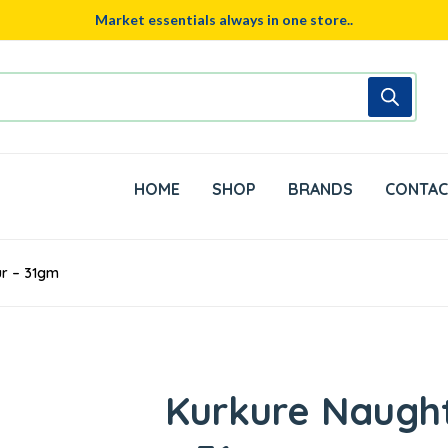
Market essentials always in one store..
HOME
SHOP
BRANDS
CONTAC
r – 31gm
Kurkure Naugh