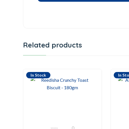
Related products
In Stock
In St
0