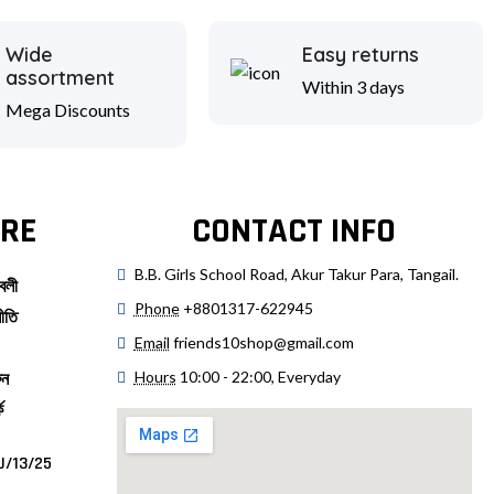
Wide
Easy returns
assortment
Within 3 days
Mega Discounts
RE
CONTACT INFO
B.B. Girls School Road, Akur Takur Para, Tangail.
বলী
Phone
+8801317-622945
ীতি
Email
friends10shop@gmail.com
Hours
10:00 - 22:00, Everyday
ুন
ে
U/13/25