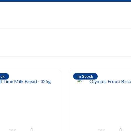
ock
In Stock
0
0