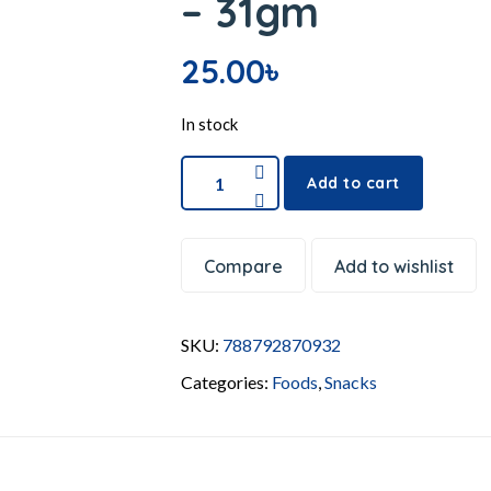
– 31gm
25.00
৳
In stock
Add to cart
Compare
Add to wishlist
SKU:
788792870932
Categories:
Foods
,
Snacks