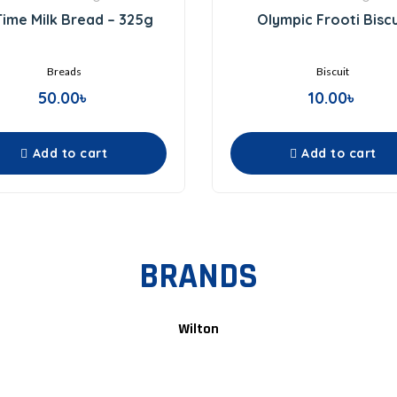
0
0
 Time Milk Bread – 325g
Olympic Frooti Biscu
out
out
of
of
5
5
Breads
Biscuit
50.00
৳
10.00
৳
Add to cart
Add to cart
BRANDS
Wilton