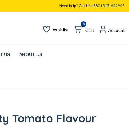
Need help? Call Us:
+8801317-622945
0
Wishlist
Cart
Account
T US
ABOUT US
ty Tomato Flavour