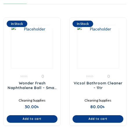
In Stock
In Stock
0
0
0
0
Wonder Fresh
Vicsol Bathroom Cleaner
out
out
Naphthalene Ball – Small
– 1ltr
of
of
5
5
Pack
Cleaning Supplies
Cleaning Supplies
30.00
৳
80.00
৳
Add to cart
Add to cart