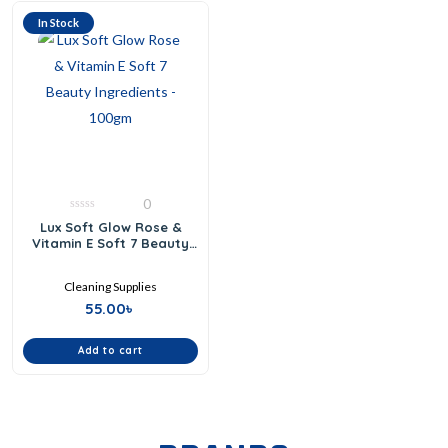
In Stock
0
0
Lux Soft Glow Rose &
out
Vitamin E Soft 7 Beauty
of
5
Ingredients – 100gm
Cleaning Supplies
55.00
৳
Add to cart