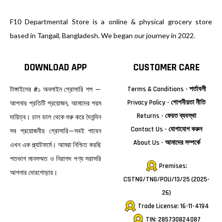
F10 Departmental Store is a online & physical grocery store
based in Tangail, Bangladesh. We began our journey in 2022.
DOWNLOAD APP
CUSTOMER CARE
টাঙ্গাইলের #১ অনলাইন গ্রোসারি শপ —
Terms & Conditions - শর্তাবলী
Privacy Policy - গোপনীয়তা নীতি
আপনার প্রতিটি প্রয়োজন, আমাদের পরম
Returns - ফেরত ব্যবস্থা
দায়িত্ব। চাল ডাল থেকে শুরু করে দৈনন্দিন
Contact Us - যোগাযোগ করুন
সব প্রয়োজনীয় গ্রোসারি—সবই পাবেন
About Us - আমাদের সম্পর্কে
এখন এক প্ল্যাটফর্মে। আমরা নিশ্চিত করছি
শতভাগ মানসম্মত ও নিরাপদ পণ্য সরাসরি
Premises:
আপনার দোরগোড়ায়।
CSTNG/TNG/POU/13/25 (2025-
26)
Trade License: 16-11-4194
TIN: 285730824087