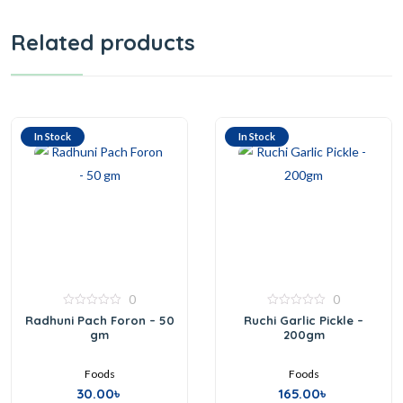
Related products
In Stock
In Stock
0
0
0
0
Radhuni Pach Foron – 50
Ruchi Garlic Pickle –
out
out
gm
200gm
of
of
5
5
Foods
Foods
30.00
৳
165.00
৳