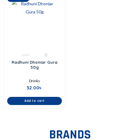
0
0
Radhuni Dhoniar Gura
out
50g
of
5
Drinks
32.00
৳
Add to cart
BRANDS