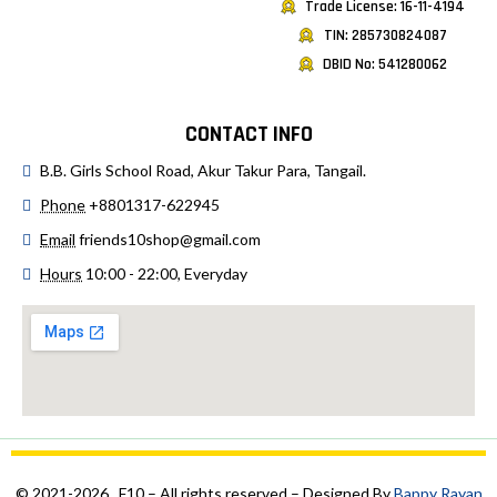
Trade License: 16-11-4194
TIN: 285730824087
DBID No: 541280062
CONTACT INFO
B.B. Girls School Road, Akur Takur Para, Tangail.
Phone
+8801317-622945
Email
friends10shop@gmail.com
Hours
10:00 - 22:00, Everyday
© 2021-2026 , F10 – All rights reserved – Designed By
Bappy Rayan