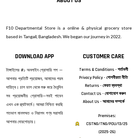
ABOUT US
F10 Departmental Store is a online & physical grocery store
based in Tangail, Bangladesh. We began our journey in 2022.
DOWNLOAD APP
CUSTOMER CARE
Terms & Conditions - শর্তাবলী
টাঙ্গাইলের #১ অনলাইন গ্রোসারি শপ —
Privacy Policy - গোপনীয়তা নীতি
আপনার প্রতিটি প্রয়োজন, আমাদের পরম
Returns - ফেরত ব্যবস্থা
দায়িত্ব। চাল ডাল থেকে শুরু করে দৈনন্দিন
Contact Us - যোগাযোগ করুন
সব প্রয়োজনীয় গ্রোসারি—সবই পাবেন
About Us - আমাদের সম্পর্কে
এখন এক প্ল্যাটফর্মে। আমরা নিশ্চিত করছি
শতভাগ মানসম্মত ও নিরাপদ পণ্য সরাসরি
Premises:
আপনার দোরগোড়ায়।
CSTNG/TNG/POU/13/25
(2025-26)