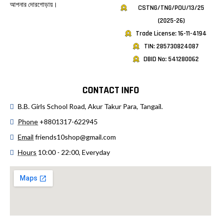
আপনার দোরগোড়ায়।
CSTNG/TNG/POU/13/25
(2025-26)
Trade License: 16-11-4194
TIN: 285730824087
DBID No: 541280062
CONTACT INFO
B.B. Girls School Road, Akur Takur Para, Tangail.
Phone
+8801317-622945
Email
friends10shop@gmail.com
Hours
10:00 - 22:00, Everyday