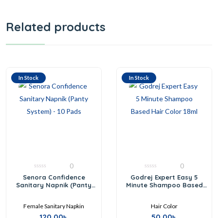
Related products
In Stock
In Stock
0
0
0
0
Senora Confidence
Godrej Expert Easy 5
out
out
Sanitary Napnik (Panty
Minute Shampoo Based
of
of
5
5
System) – 10 Pads
Hair Color 18ml
Female Sanitary Napkin
Hair Color
120.00
৳
50.00
৳