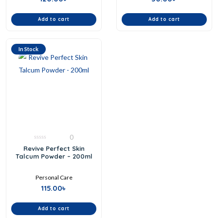
Add to cart
Add to cart
In Stock
0
0
Revive Perfect Skin
out
Talcum Powder – 200ml
of
5
Personal Care
115.00
৳
Add to cart