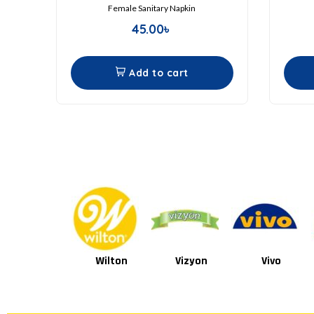
Female Sanitary Napkin
45.00
৳
Add to cart
Wilton
Vizyon
Vivo
Van Houten