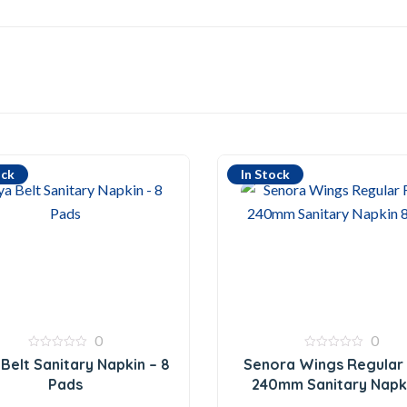
ock
In Stock
0
0
0
0
Belt Sanitary Napkin – 8
Senora Wings Regular
out
out
of
of
Pads
240mm Sanitary Napk
5
5
Pad