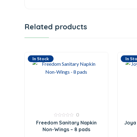
Related products
In Stock
In St
0
0
Freedom Sanitary Napkin
Joya 
out
of
Non-Wings – 8 pads
5