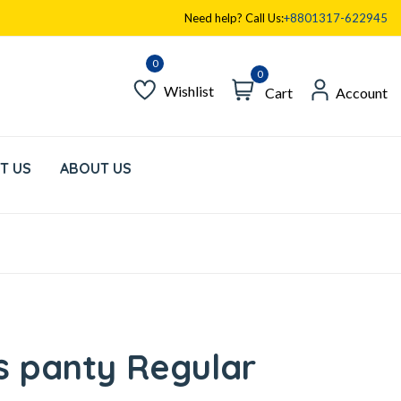
Need help? Call Us:
+8801317-622945
0
Wishlist
Cart
Account
T US
ABOUT US
s panty Regular