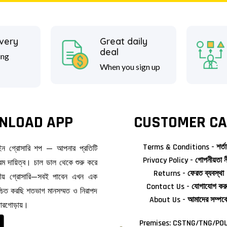
ivery
Great daily
deal
ing
When you sign up
NLOAD APP
CUSTOMER CA
Terms & Conditions - শর্তা
াইন গ্রোসারি শপ — আপনার প্রতিটি
Privacy Policy - গোপনীয়তা ন
ম দায়িত্ব। চাল ডাল থেকে শুরু করে
Returns - ফেরত ব্যবস্থা
জনীয় গ্রোসারি—সবই পাবেন এখন এক
Contact Us - যোগাযোগ কর
িশ্চিত করছি শতভাগ মানসম্মত ও নিরাপদ
About Us - আমাদের সম্পর্ক
দোরগোড়ায়।
Premises: CSTNG/TNG/POU