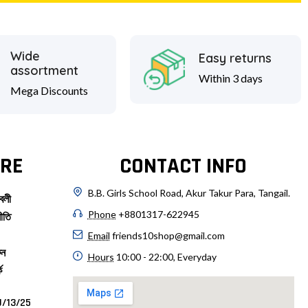
Wide
Easy returns
assortment
Within 3 days
Mega Discounts
RE
CONTACT INFO
B.B. Girls School Road, Akur Takur Para, Tangail.
বলী
Phone
+8801317-622945
ীতি
Email
friends10shop@gmail.com
ুন
Hours
10:00 - 22:00, Everyday
ে
/13/25