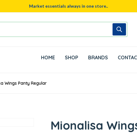
Market essentials always in one store..
HOME
SHOP
BRANDS
CONTAC
sa Wings Panty Regular
Mionalisa Wing