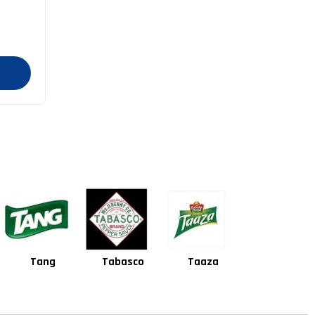
Tabasco
Taaza
Square
Shan