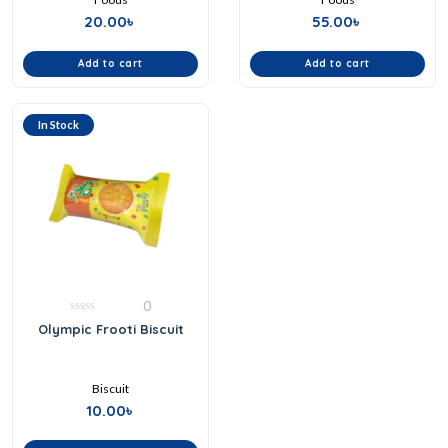
20.00
৳
55.00
৳
Add to cart
Add to cart
In Stock
0
0
Olympic Frooti Biscuit
out
of
5
Biscuit
10.00
৳