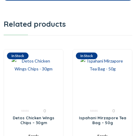
Related products
In Stock
In Stock
0
0
0
0
Detos Chicken Wings
Ispahani Mirzapore Tea
out
out
Chips – 30gm
Bag – 50g
of
of
5
5
Foods
Foods